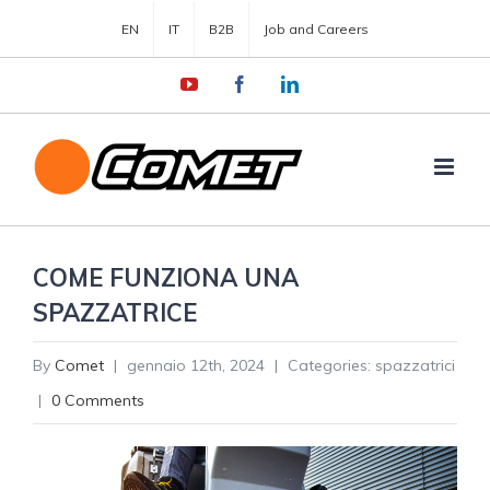
EN
IT
B2B
Job and Careers
YouTube
Facebook
LinkedIn
COME FUNZIONA UNA
SPAZZATRICE
By
Comet
|
gennaio 12th, 2024
|
Categories:
spazzatrici
|
0 Comments