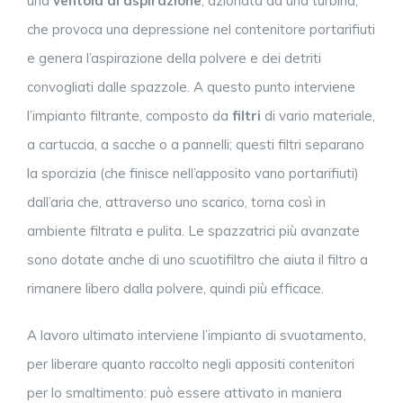
una
ventola di aspirazione
, azionata da una turbina,
che provoca una depressione nel contenitore portarifiuti
e genera l’aspirazione della polvere e dei detriti
convogliati dalle spazzole. A questo punto interviene
l’impianto filtrante, composto da
filtri
di vario materiale,
a cartuccia, a sacche o a pannelli; questi filtri separano
la sporcizia (che finisce nell’apposito vano portarifiuti)
dall’aria che, attraverso uno scarico, torna così in
ambiente filtrata e pulita. Le spazzatrici più avanzate
sono dotate anche di uno scuotifiltro che aiuta il filtro a
rimanere libero dalla polvere, quindi più efficace.
A lavoro ultimato interviene l’impianto di svuotamento,
per liberare quanto raccolto negli appositi contenitori
per lo smaltimento: può essere attivato in maniera