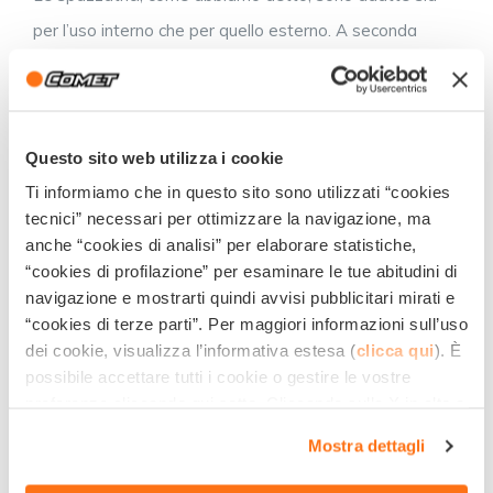
per l’uso interno che per quello esterno. A seconda
dell’ambiente in cui vanno adoperate, però, bisogna
scegliere l’alimentazione più adatta.
I motori delle spazzatrici, infatti, possono essere sia a
Questo sito web utilizza i cookie
Ti informiamo che in questo sito sono utilizzati “cookies
scoppio – quindi alimentati
a benzina o Diesel
– che
tecnici” necessari per ottimizzare la navigazione, ma
elettrici
a batteria
. I primi, come è intuibile, emettono
anche “cookies di analisi” per elaborare statistiche,
gas di scarico incompatibili con l’uso interno. I secondi,
“cookies di profilazione” per esaminare le tue abitudini di
navigazione e mostrarti quindi avvisi pubblicitari mirati e
invece, sono totalmente senza emissioni e senz’altro
“cookies di terze parti”. Per maggiori informazioni sull’uso
meno rumorosi, perfetti per spazzatrici che devono
dei cookie, visualizza l’informativa estesa (
clicca qui
). È
essere usate al chiuso.
possibile accettare tutti i cookie o gestire le vostre
preferenze cliccando qui sotto. Cliccando sulla X in alto a
In ogni caso, qualunque tipologia tu scelga, potrai star
destra del presente banner verranno mantenute le
Mostra dettagli
impostazioni predefinite che non consentono l’utilizzo di
certo che otterrai una pulizia impeccabile e che,
cookie o altri strumenti di tracciamento diversi dai