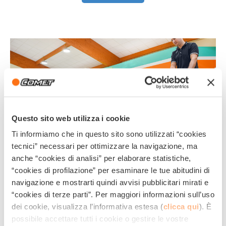
Questo sito web utilizza i cookie
Ti informiamo che in questo sito sono utilizzati “cookies
tecnici” necessari per ottimizzare la navigazione, ma
professional cleaning
anche “cookies di analisi” per elaborare statistiche,
CLEANING COMPANIES: HERE ARE THE
“cookies di profilazione” per esaminare le tue abitudini di
MACHINES TO WORK AT YOUR BEST
navigazione e mostrarti quindi avvisi pubblicitari mirati e
“cookies di terze parti”. Per maggiori informazioni sull’uso
In the cleaning field, efficiency, speed and savings are
dei cookie, visualizza l’informativa estesa (
clicca qui
). È
the fundamental cornerstones to obtain good...
possibile accettare tutti i cookie o gestire le vostre