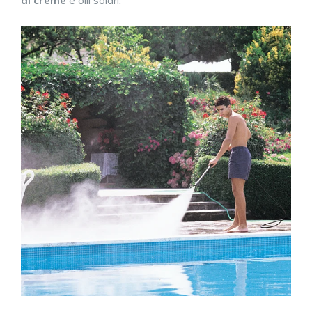
di creme
e olii solari.