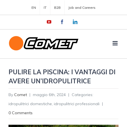
EN
IT
B2B
Job and Careers
YouTube
Facebook
LinkedIn
PULIRE LA PISCINA: I VANTAGGI DI
AVERE UN’IDROPULITRICE
By
Comet
|
maggio 6th, 2024
|
Categories:
idropulitrici domestiche
,
idropulitrici professionali
|
0 Comments