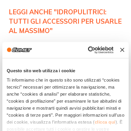
LEGGI ANCHE "IDROPULITRICI:
TUTTI GLI ACCESSORI PER USARLE
AL MASSIMO"
COME SCEGLIERE IL GIUSTO
MODELLO DI IDROPULITRICE
Questo sito web utilizza i cookie
Ti informiamo che in questo sito sono utilizzati “cookies
Puoi scegliere
l’idropulitrice più adatta
al tuo scopo
tecnici” necessari per ottimizzare la navigazione, ma
anche “cookies di analisi” per elaborare statistiche,
basandoti, innanzitutto, sulla
grandezza della tua
“cookies di profilazione” per esaminare le tue abitudini di
piscina
: più è grande l’area da pulire e più ti conviene
navigazione e mostrarti quindi avvisi pubblicitari mirati e
affidarti a un modello di gamma professionale o
“cookies di terze parti”. Per maggiori informazioni sull’uso
dei cookie, visualizza l’informativa estesa (
clicca qui
). È
semiprofessionale, con un motore ad alta potenza.
possibile accettare tutti i cookie o gestire le vostre